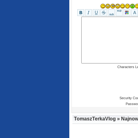
Characters Le
Security Co
Passwo
TomaszTerkaVlog » Najnow