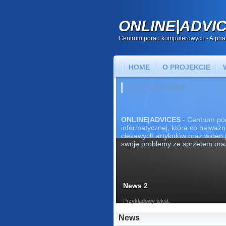
ONLINE|ADVI
Centrum porad komputerowych - Alpha
HOME
O PROJEKCIE
ZGŁOŚ PORADĘ
ONLINE|ADVICES
- Centrum po
informatycznej, która co najważn
ciekawych artykułów oraz wideo
swoje problemy ze sprzetem or
News 2
Przykładowy tekst.
News