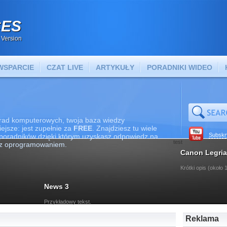
CES
 Version
WSPARCIE
CZAT LIVE
ARTYKUŁY
PORADNIKI WIDEO
rad komputerowych, twoja baza wiedzy
iejsze: jest zupełnie za
FREE
. Znajdziesz tu wiele
Subskr
 poradników dzięki którym uzyskasz odpowiedz na
test
az oprogramowaniem.
Canon Legria
Krótki opis (około
News 3
Przykładowy tekst.
Reklama