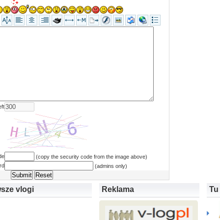
ft
de
(copy the security code from the image above)
rd
(admins only)
sze vlogi
Reklama
Tu