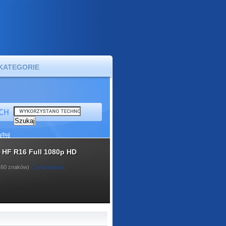
KATEGORIE
ybuj
 HF R16 Full 1080p HD
 160 znaków)
Czytaj więcej...