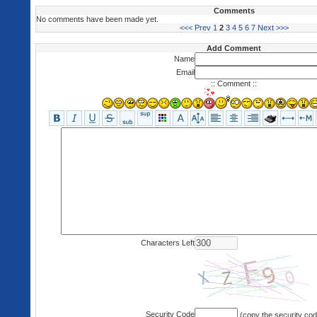
Comments
No comments have been made yet.
<<< Prev
1
2
3
4
5
6
7
Next >>>
Add Comment
Name
Email
:: Comment ::
Characters Left
Security Code
(copy the security co