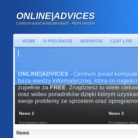
ONLINE|ADVICES
Centrum porad komputerowych - Alpha Version
HOME
O PROJEKCIE
WSPARCIE
CZAT LIVE
ZGŁOŚ PORADĘ
ONLINE|ADVICES
- Centrum porad kompute
baza wiedzy informatycznej, która co najważni
zupełnie za
FREE
. Znajdziesz tu wiele ciek
oraz wideo poradników dzięki którym uzysk
swoje problemy ze sprzetem oraz oprogram
News 2
News 3
Przykładowy tekst.
Przykładowy tekst.
News