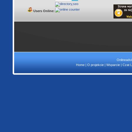
Users Online:
Onlineadvi
Home
|
O projekcie
|
Wsparcie
|
Czat L