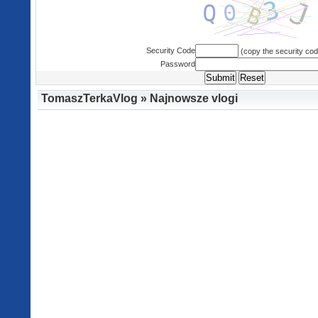
Security Code
(copy the security co
Password
TomaszTerkaVlog » Najnowsze vlogi