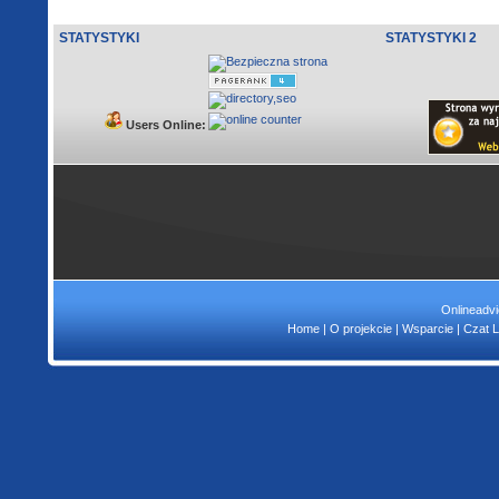
STATYSTYKI
STATYSTYKI 2
Users Online:
Onlineadvi
Home
|
O projekcie
|
Wsparcie
|
Czat L