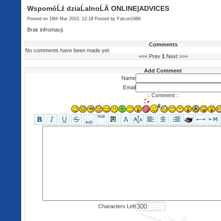
WspomóĹź dziaĹalnoĹÄ ONLINE|ADVICES
Posted on 18th Mar 2010, 12:18 Posted by Falcon1986
Brak infromacji.
Comments
No comments have been made yet.
<<< Prev
1
Next >>>
Add Comment
Name
Email
:: Comment ::
Characters Left