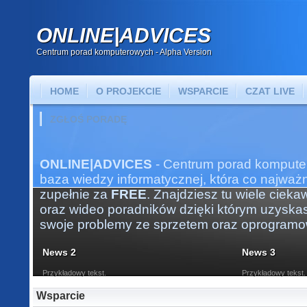
ONLINE|ADVICES
Centrum porad komputerowych - Alpha Version
HOME
O PROJEKCIE
WSPARCIE
CZAT LIVE
ZGŁOŚ PORADĘ
ONLINE|ADVICES
- Centrum porad kompute
baza wiedzy informatycznej, która co najważni
zupełnie za
FREE
. Znajdziesz tu wiele ciek
oraz wideo poradników dzięki którym uzysk
swoje problemy ze sprzetem oraz oprogram
News 2
News 3
Przykładowy tekst.
Przykładowy tekst.
Wsparcie