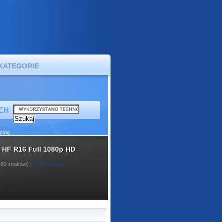
KATEGORIE
ybuj
 HF R16 Full 1080p HD
 160 znaków)
Czytaj więcej...