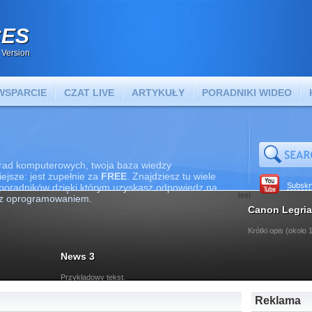
CES
 Version
WSPARCIE
CZAT LIVE
ARTYKUŁY
PORADNIKI WIDEO
rad komputerowych, twoja baza wiedzy
iejsze: jest zupełnie za
FREE
. Znajdziesz tu wiele
Subskr
 poradników dzięki którym uzyskasz odpowiedz na
test
az oprogramowaniem.
Canon Legria
Krótki opis (około
News 3
Przykładowy tekst.
Reklama