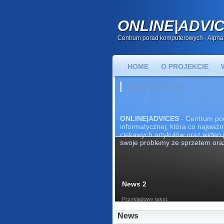
ONLINE|ADVI
Centrum porad komputerowych - Alpha
HOME
O PROJEKCIE
ZGŁOŚ PORADĘ
ONLINE|ADVICES
- Centrum po
informatycznej, która co najważn
ciekawych artykułów oraz wideo
swoje problemy ze sprzetem or
News 2
Przykładowy tekst.
News